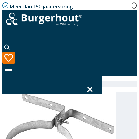
Meer dan 150 jaar ervaring
Home
|
Assortiment
|
Roof board bracket GLV 301
Taal
Assortiment
Oplossingen