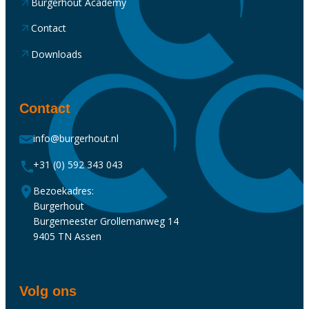
Burgerhout Academy
Contact
Downloads
Contact
info@burgerhout.nl
+31 (0) 592 343 043
Bezoekadres:
Burgerhout
Burgemeester Grollemanweg 14
9405 TN Assen
Volg ons