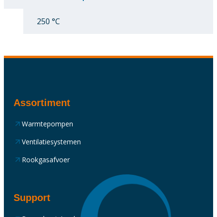
250 °C
Assortiment
Warmtepompen
Ventilatiesystemen
Rookgasafvoer
Support