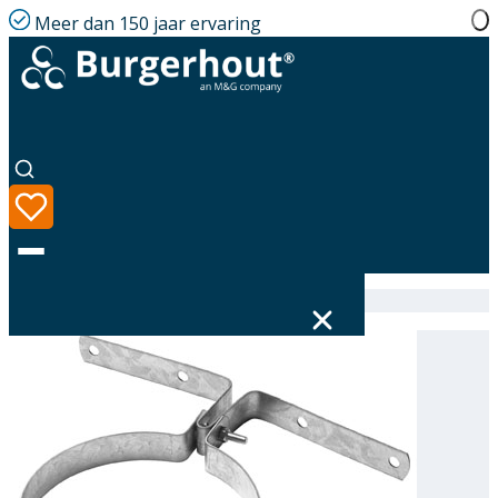
Meer dan 150 jaar ervaring
Home
|
Assortiment
|
Roof board bracket GLV 261
Taal
Assortiment
Oplossingen