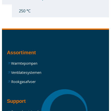
250 °C
Assortiment
Warmtepompen
Ventilatiesystemen
Rookgasafvoer
Support