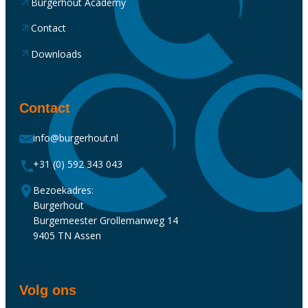
Burgerhout Academy
Contact
Downloads
Contact
info@burgerhout.nl
+31 (0) 592 343 043
Bezoekadres:
Burgerhout
Burgemeester Grollemanweg 14
9405 TN Assen
Volg ons