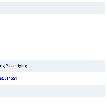
ing Bevestiging
EC011551