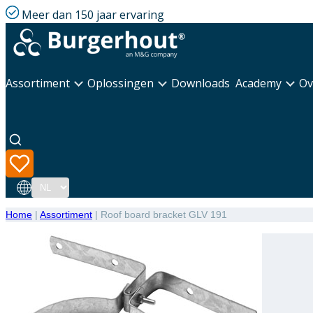
Meer dan 150 jaar ervaring
Assortiment
Oplossingen
Downloads
Academy
Ov
Taal
Home
|
Assortiment
|
Roof board bracket GLV 191