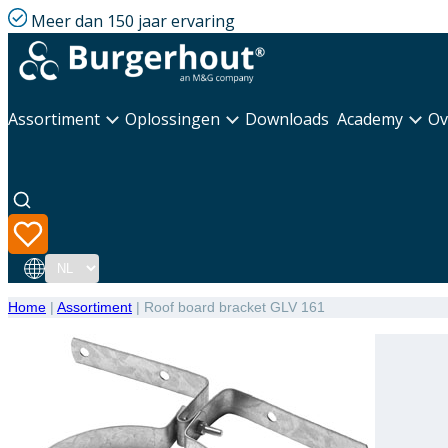
Meer dan 150 jaar ervaring
Assortiment
Oplossingen
Downloads
Academy
Ov
Taal
Home
|
Assortiment
|
Roof board bracket GLV 161