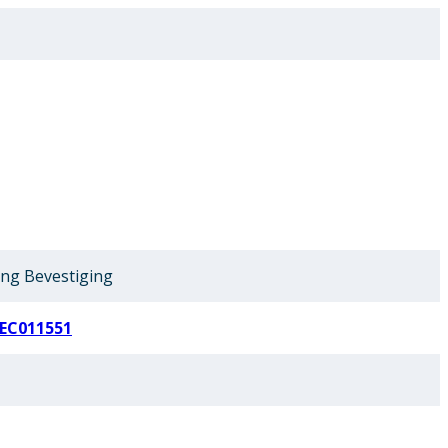
ing Bevestiging
EC011551