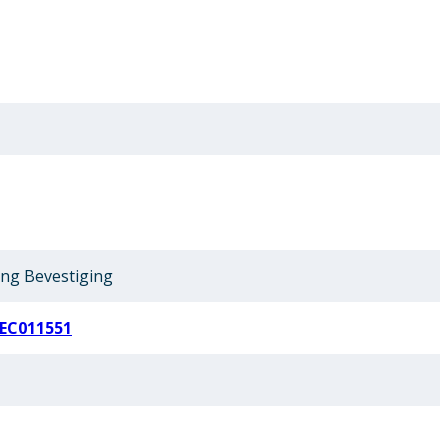
ing Bevestiging
EC011551