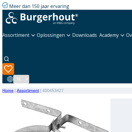
Meer dan 150 jaar ervaring
Assortiment
Oplossingen
Downloads
Academy
Ov
Taal
Home
|
Assortiment
|
400453427