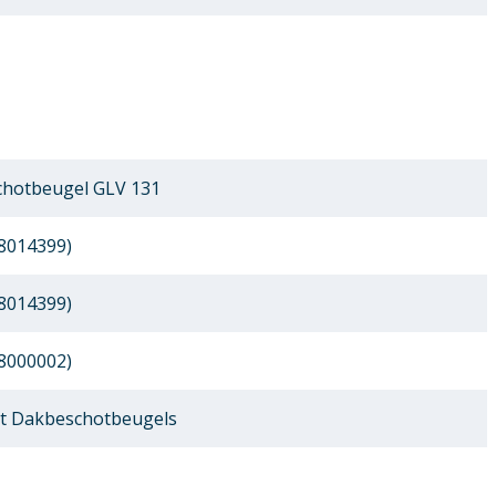
hotbeugel GLV 131
8014399)
8014399)
8000002)
t Dakbeschotbeugels