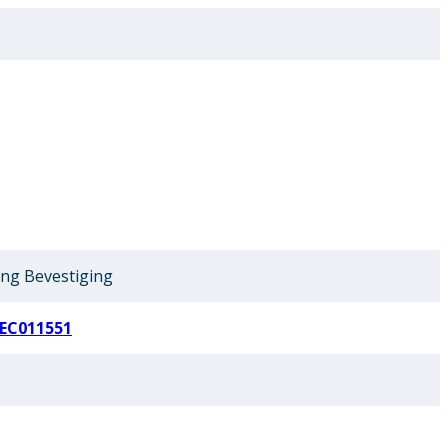
ing Bevestiging
EC011551