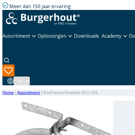
Meer dan 150 jaar ervaring
Assortiment
Oplossingen
Downloads
Academy
Ov
Taal
Home
|
Assortiment
|
Roof board bracket GLV 131