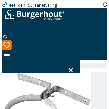
Meer dan 150 jaar ervaring
Home
|
Assortiment
|
Roof board bracket GLV 121
Taal
Assortiment
Oplossingen