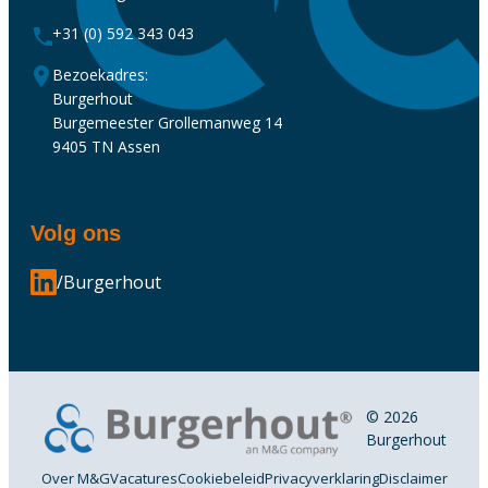
+31 (0) 592 343 043
Bezoekadres:
Burgerhout
Burgemeester Grollemanweg 14
9405 TN Assen
Volg ons
/Burgerhout
© 2026
Burgerhout
Over M&G
Vacatures
Cookiebeleid
Privacyverklaring
Disclaimer