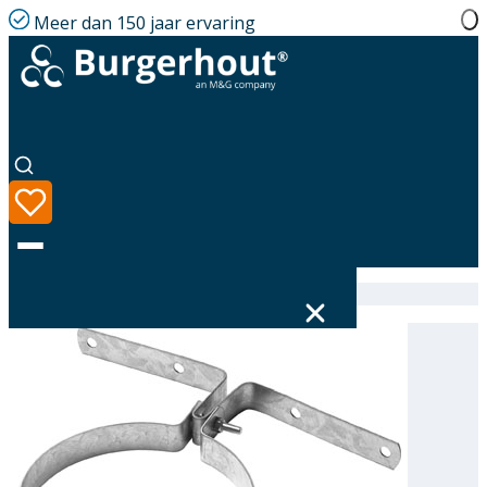
Meer dan 150 jaar ervaring
Home
|
Assortiment
|
Roof board bracket GLV 101
Taal
Assortiment
Oplossingen