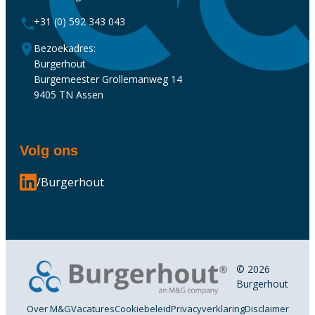
+31 (0) 592 343 043
Bezoekadres:
Burgerhout
Burgemeester Grollemanweg 14
9405 TN Assen
Volg ons
/Burgerhout
© 2026
Burgerhout
Over M&G
Vacatures
Cookiebeleid
Privacyverklaring
Disclaimer