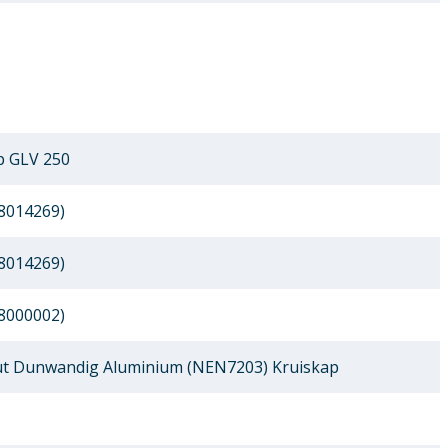
p GLV 250
8014269)
8014269)
8000002)
t Dunwandig Aluminium (NEN7203) Kruiskap