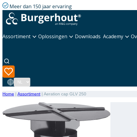
Meer dan 150 jaar ervaring
Assortiment
Oplossingen
Downloads
Academy
Ov
Taal
Home
|
Assortiment
|
Aeration cap GLV 250