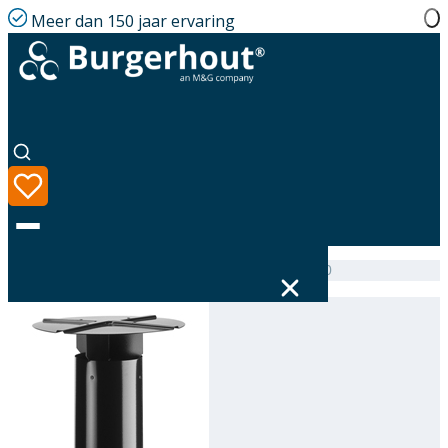
Meer dan 150 jaar ervaring
Home
|
Assortiment
|
Roof terminal aeration AL 150
Taal
Assortiment
Oplossingen