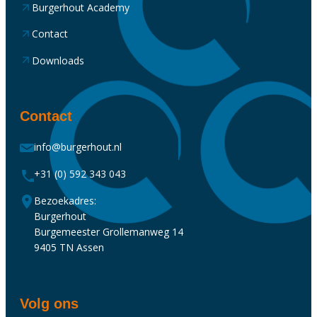
Burgerhout Academy
Contact
Downloads
Contact
info@burgerhout.nl
+31 (0) 592 343 043
Bezoekadres:
Burgerhout
Burgemeester Grollemanweg 14
9405 TN Assen
Volg ons