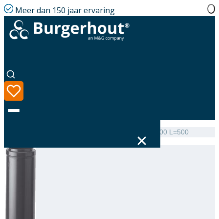
Meer dan 150 jaar ervaring
Home
|
Assortiment
|
Roof terminal Extension AL 200 L=500
Taal
Assortiment
Oplossingen