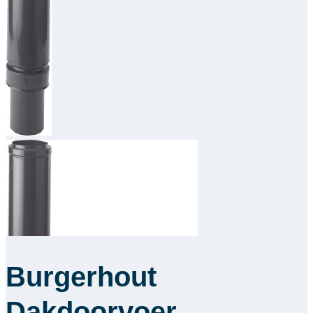
Downloads
Academy
Over ons
Contact
Burgerhout
Dakdoorvoer