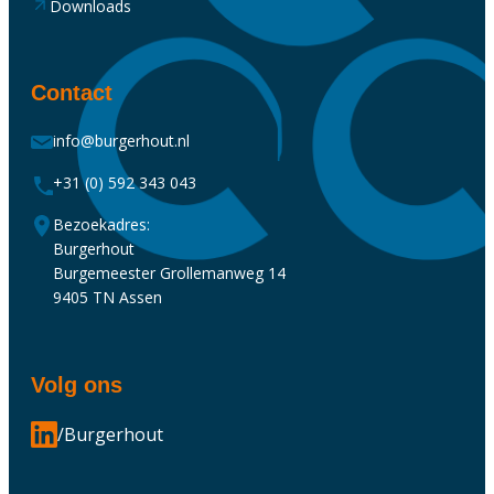
Downloads
Contact
info@burgerhout.nl
+31 (0) 592 343 043
Bezoekadres:
Burgerhout
Burgemeester Grollemanweg 14
9405 TN Assen
Volg ons
/Burgerhout