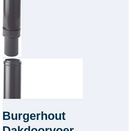
Downloads
Academy
Over ons
Contact
Burgerhout
Dakdoorvoer