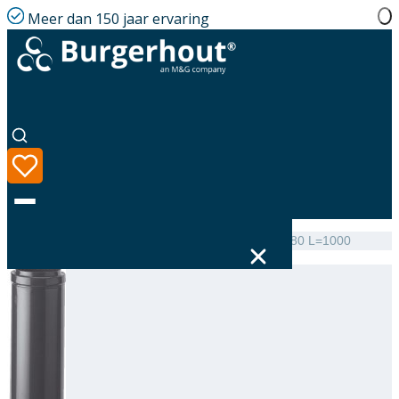
Meer dan 150 jaar ervaring
Home
|
Assortiment
|
Roof terminal Extension AL 180 L=1000
Taal
Assortiment
Oplossingen