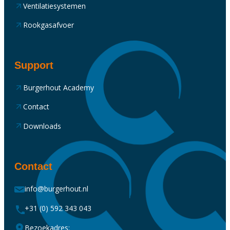
Ventilatiesystemen
Rookgasafvoer
Support
Burgerhout Academy
Contact
Downloads
Contact
info@burgerhout.nl
+31 (0) 592 343 043
Bezoekadres: