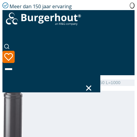
Meer dan 150 jaar ervaring
Home
|
Assortiment
|
Roof terminal Extension AL 150 L=1000
Taal
Assortiment
Oplossingen