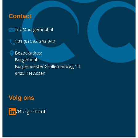
Contact
info@burgerhout.nl
+31 (0) 592 343 043
Bezoekadres:
Burgerhout
Burgemeester Grollemanweg 14
9405 TN Assen
Volg ons
/Burgerhout