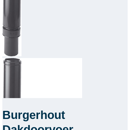
Downloads
Academy
Over ons
Contact
Burgerhout
Dakdoorvoer