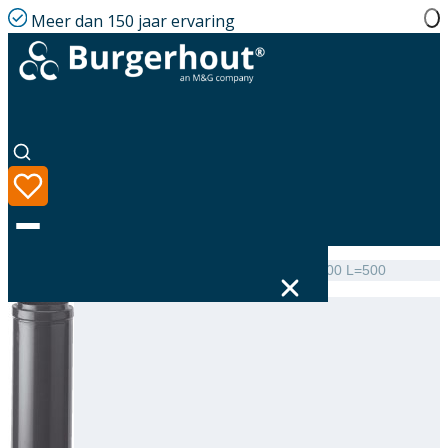
Meer dan 150 jaar ervaring
Home
|
Assortiment
|
Roof terminal Extension AL 100 L=500
Taal
Assortiment
Oplossingen