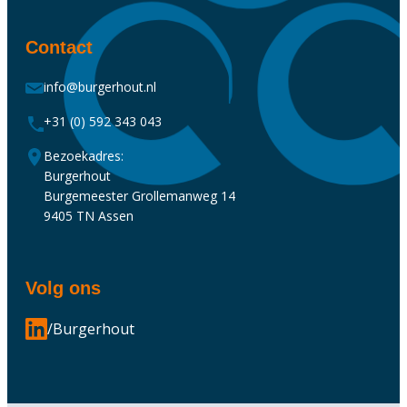
Contact
info@burgerhout.nl
+31 (0) 592 343 043
Bezoekadres:
Burgerhout
Burgemeester Grollemanweg 14
9405 TN Assen
Volg ons
/Burgerhout