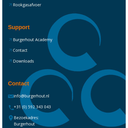
Rookgasafvoer
Support
Burgerhout Academy
Contact
Downloads
Contact
info@burgerhout.nl
+31 (0) 592 343 043
Bezoekadres:
Burgerhout