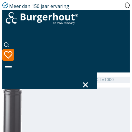
Meer dan 150 jaar ervaring
Home
|
Assortiment
|
Roof terminal Extension AL 80 L=1000
Taal
Assortiment
Oplossingen