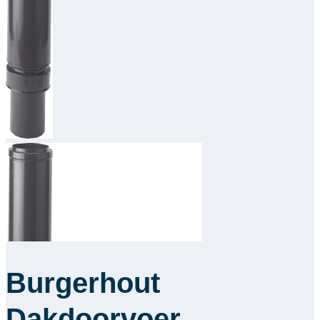
Downloads
Academy
Over ons
Contact
Burgerhout
Dakdoorvoer