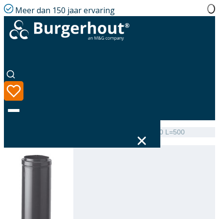
Meer dan 150 jaar ervaring
Home
|
Assortiment
|
Roof terminal Extension AL 80 L=500
Taal
Assortiment
Oplossingen