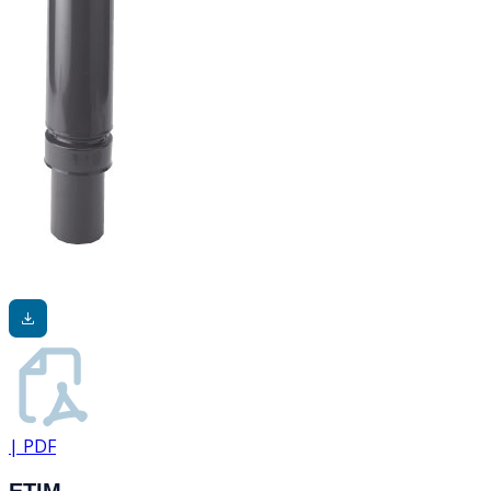
| PDF
ETIM