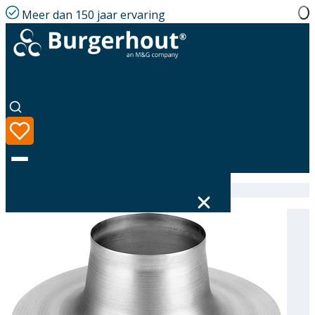
Meer dan 150 jaar ervaring
Home
|
Assortiment
|
Flat Roof Flashing AL 222
Taal
Assortiment
Oplossingen