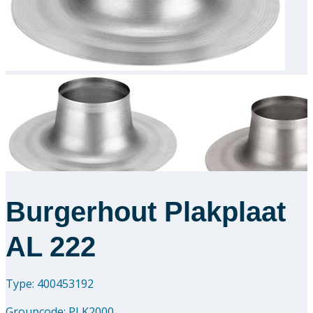
Downloads
Academy
Over ons
Contact
Burgerhout Plakplaat
AL 222
Type: 400453192
Groupcode:
PLK2000