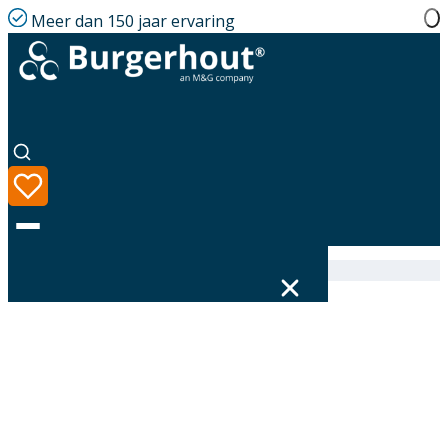
Meer dan 150 jaar ervaring
Home
|
Assortiment
|
Reducer Megavent 125-110
Taal
Assortiment
Oplossingen