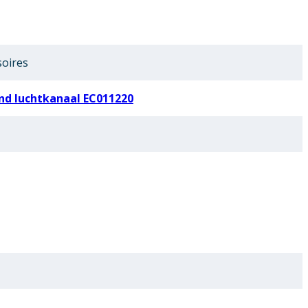
soires
nd luchtkanaal EC011220