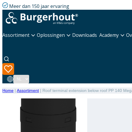
Meer dan 150 jaar ervaring
Assortiment
Oplossingen
Downloads
Academy
Ov
Taal
Home
|
Assortiment
|
Roof terminal extension below roof PP 140 Me