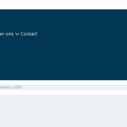
er ons
Contact
gavent L=250