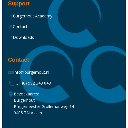
Support
Burgerhout Academy
Contact
Downloads
Contact
info@burgerhout.nl
+31 (0) 592 343 043
Bezoekadres:
Burgerhout
Burgemeester Grollemanweg 14
9405 TN Assen