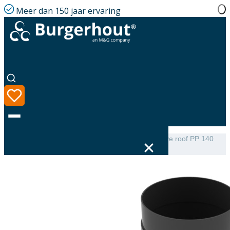
Meer dan 150 jaar ervaring
Home
|
Assortiment
|
Roof terminal extension above roof PP 140
Megavent L=320
Taal
Assortiment
Oplossingen