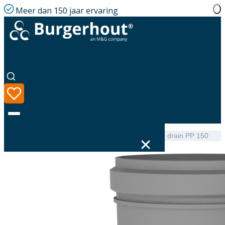
Meer dan 150 jaar ervaring
Home
|
Assortiment
|
Twinline Tee with condensate drain PP 150
Taal
Assortiment
Oplossingen