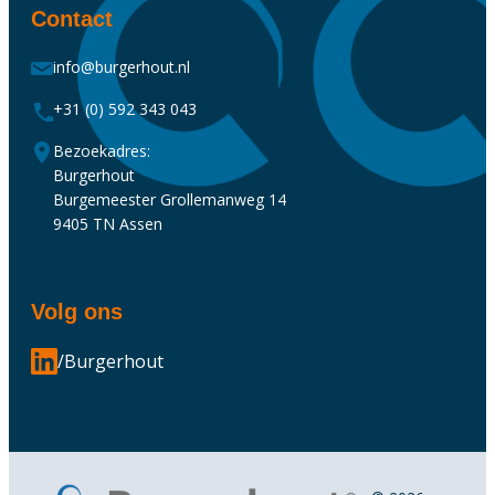
Contact
info@burgerhout.nl
+31 (0) 592 343 043
Bezoekadres:
Burgerhout
Burgemeester Grollemanweg 14
9405 TN Assen
Volg ons
/Burgerhout