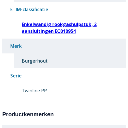
ETIM-classificatie
Enkelwandig rookgashulpstuk, 2
aansluitingen EC010954
Merk
Burgerhout
Serie
Twinline PP
Productkenmerken