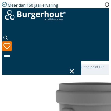
Meer dan 150 jaar ervaring
Home
|
Assortiment
|
Twinline Extension with measuring point PP
130 L=250
Taal
Assortiment
Oplossingen