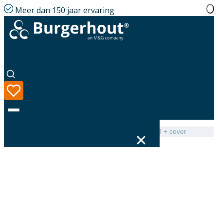
Meer dan 150 jaar ervaring
Home
|
Assortiment
|
Twinline Tee inspection PP 80 + cover
Taal
Assortiment
Oplossingen