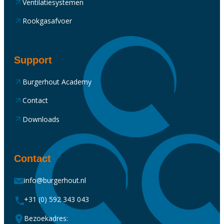
Ventilatiesystemen
Rookgasafvoer
Support
Burgerhout Academy
Contact
Downloads
Contact
info@burgerhout.nl
+31 (0) 592 343 043
Bezoekadres: