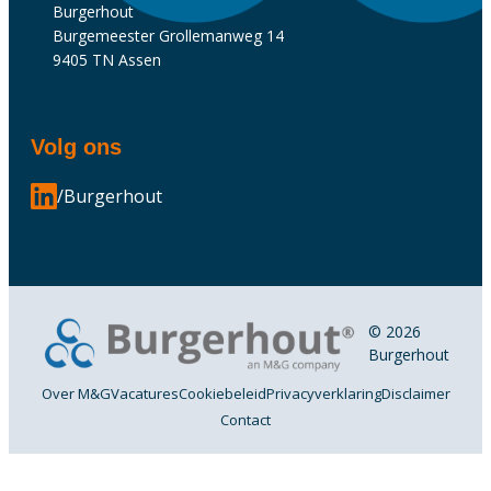
Burgerhout
Burgemeester Grollemanweg 14
9405 TN Assen
Volg ons
/Burgerhout
© 2026
Burgerhout
Over M&G
Vacatures
Cookiebeleid
Privacyverklaring
Disclaimer
Contact