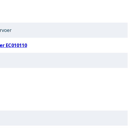
rvoer
er EC010110