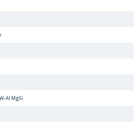
r
AW-Al MgSi