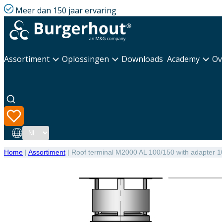
Meer dan 150 jaar ervaring
Assortiment
Oplossingen
Downloads
Academy
Ov
Taal
Home
|
Assortiment
|
Roof terminal M2000 AL 100/150 with adapter 1