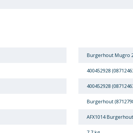
Burgerhout Mugro 2
400452928 (0871246
400452928 (0871246
Burgerhout (871279
AFX1014 Burgerhout
7,7 kg