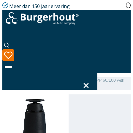
Meer dan 150 jaar ervaring
Home
|
Assortiment
|
Roof terminal Skyline Inside PP 60/100 with
adaptor 80-80 Black
Taal
Assortiment
Oplossingen