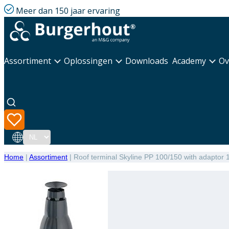
Meer dan 150 jaar ervaring
Assortiment
Oplossingen
Downloads
Academy
Ov
Taal
Home
|
Assortiment
|
Roof terminal Skyline PP 100/150 with adaptor 