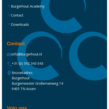
Burgerhout Academy
Contact
Downloads
Contact
info@burgerhout.nl
+31 (0) 592 343 043
Bezoekadres:
Burgerhout
Burgemeester Grollemanweg 14
9405 TN Assen
Volg ons