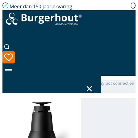
Meer dan 150 jaar ervaring
Home
|
Assortiment
|
Skyline Top PP 80 for Chimney pot connection
158
Taal
Assortiment
Oplossingen