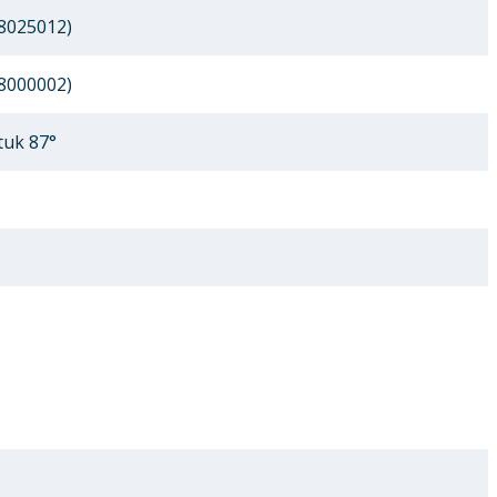
8025012)
8000002)
tuk 87°