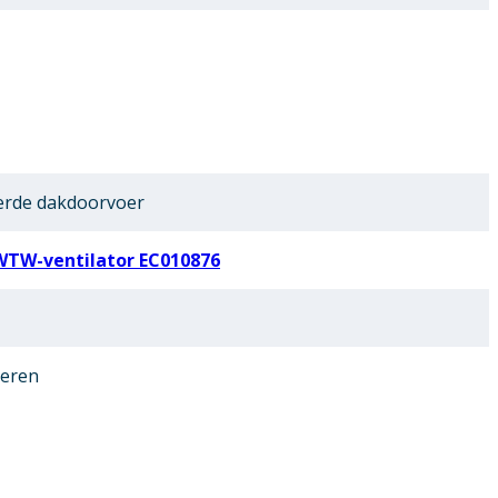
erde dakdoorvoer
WTW-ventilator EC010876
oeren