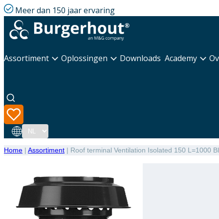
Meer dan 150 jaar ervaring
Assortiment
Oplossingen
Downloads
Academy
Ov
Taal
Home
|
Assortiment
|
Roof terminal Ventilation Isolated 150 L=1000 B