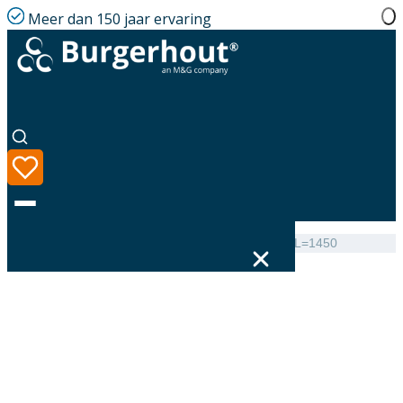
Meer dan 150 jaar ervaring
Home
|
Assortiment
|
Alu-Fix Roof terminal AL 100 L=1450
Taal
Assortiment
Oplossingen