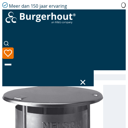
Meer dan 150 jaar ervaring
Home
|
Assortiment
|
Chimney cap AL Nelson 250
Taal
Assortiment
Oplossingen