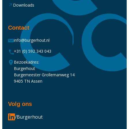
Downloads
Contact
info@burgerhout.nl
+31 (0) 592 343 043
Bezoekadres:
Burgerhout
Burgemeester Grollemanweg 14
9405 TN Assen
Volg ons
/Burgerhout