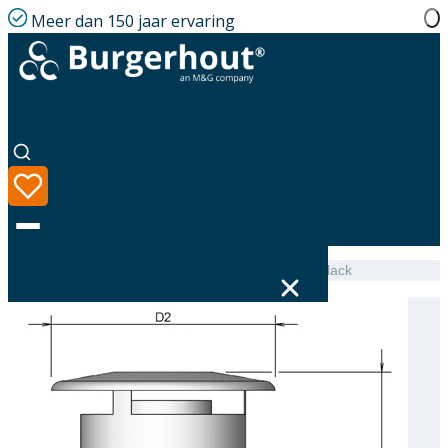
Meer dan 150 jaar ervaring
Home
|
Assortiment
|
Chimney cap AL Nelson 80 Black
Taal
Assortiment
Oplossingen