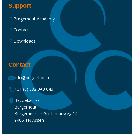
Support
Burgerhout Academy
Contact
Downloads
Contact
info@burgerhout.nl
+31 (0) 592 343 043
Bezoekadres:
Burgerhout
Burgemeester Grollemanweg 14
9405 TN Assen