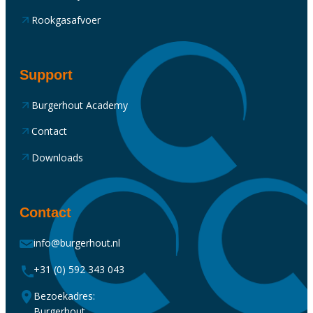
Rookgasafvoer
Support
Burgerhout Academy
Contact
Downloads
Contact
info@burgerhout.nl
+31 (0) 592 343 043
Bezoekadres:
Burgerhout