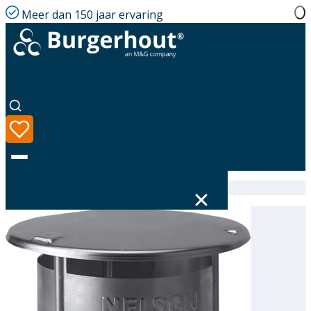
Meer dan 150 jaar ervaring
Home
|
Assortiment
|
Chimney cap AL Nelson 130
Taal
Assortiment
Oplossingen