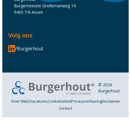
Burgemeester Grollemanweg 14
9405 TN Assen
Volg ons
/Burgerhout
© 2026
Burgerhout
Over M&G
Vacatures
Cookiebeleid
Privacyverklaring
Disclaimer
Contact