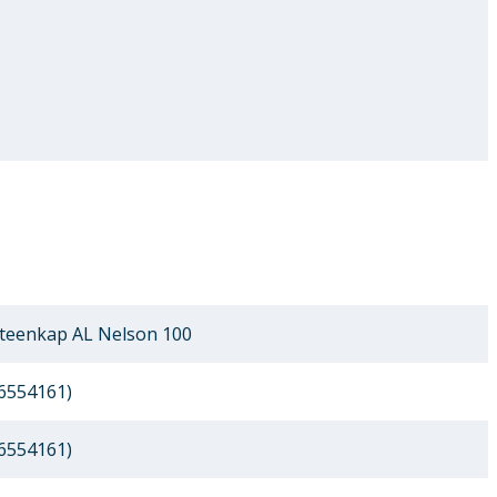
teenkap AL Nelson 100
6554161)
6554161)