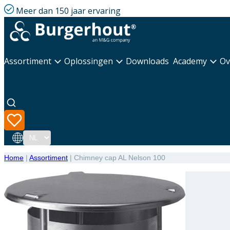
Meer dan 150 jaar ervaring
Assortiment
Oplossingen
Downloads
Academy
Ov
Taal
Home
|
Assortiment
|
Chimney cap AL Nelson 100