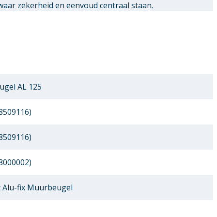
waar zekerheid en eenvoud centraal staan.
gel AL 125
8509116)
8509116)
8000002)
 Alu-fix Muurbeugel