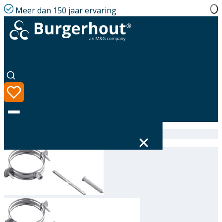
Meer dan 150 jaar ervaring
Home
|
Assortiment
|
Wall bracket AL 100
Taal
Assortiment
Oplossingen