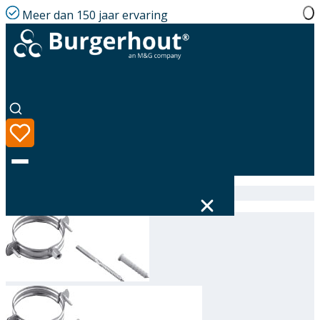
Meer dan 150 jaar ervaring
Home
|
Assortiment
|
Wall bracket AL 80
Taal
Assortiment
Oplossingen