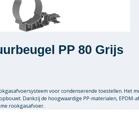
urbeugel PP 80 Grijs
 rookgasafvoersysteem voor condenserende toestellen. Het 
pbouwt. Dankzij de hoogwaardige PP-materialen, EPDM-afdi
zame rookgasafvoer.