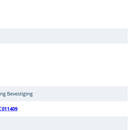
ing Bevestiging
C011409