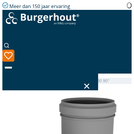
Meer dan 150 jaar ervaring
Home
|
Assortiment
|
Twinline Support elbow PP 100 90°
Taal
Assortiment
Oplossingen