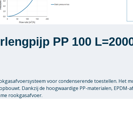
rlengpijp PP 100 L=200
 rookgasafvoersysteem voor condenserende toestellen. Het 
pbouwt. Dankzij de hoogwaardige PP-materialen, EPDM-afdi
zame rookgasafvoer.