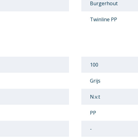
Burgerhout
Twinline PP
100
Grijs
N.v.t
PP
-