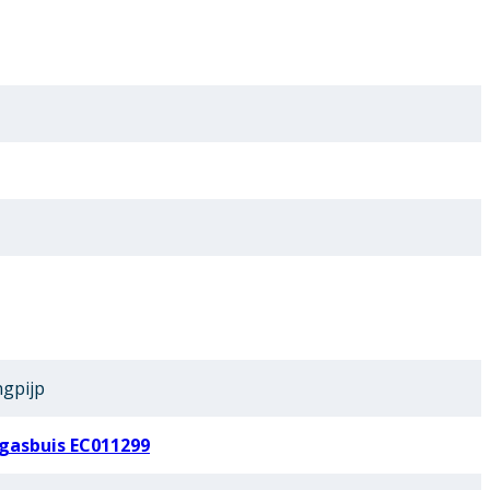
ngpijp
gasbuis EC011299