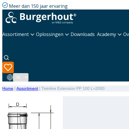
Meer dan 150 jaar ervaring
Assortiment
Oplossingen
Downloads
Academy
Ov
Taal
Home
|
Assortiment
|
Twinline Extension PP 100 L=2000