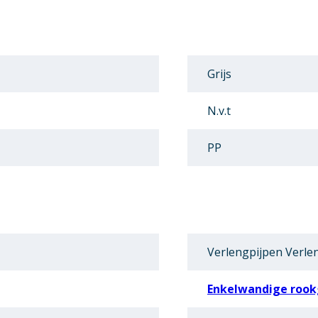
Grijs
N.v.t
PP
Verlengpijpen Verle
Enkelwandige rook