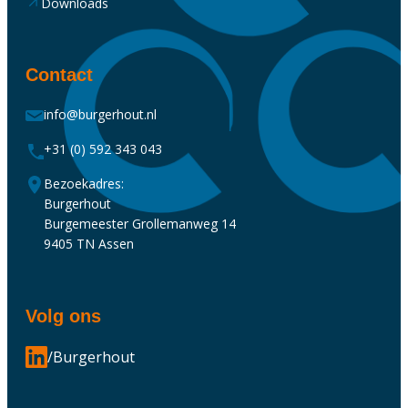
Downloads
Contact
info@burgerhout.nl
+31 (0) 592 343 043
Bezoekadres:
Burgerhout
Burgemeester Grollemanweg 14
9405 TN Assen
Volg ons
/Burgerhout