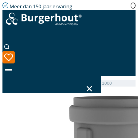
Meer dan 150 jaar ervaring
Home
|
Assortiment
|
Twinline Extension PP 100 L=1000
Taal
Assortiment
Oplossingen