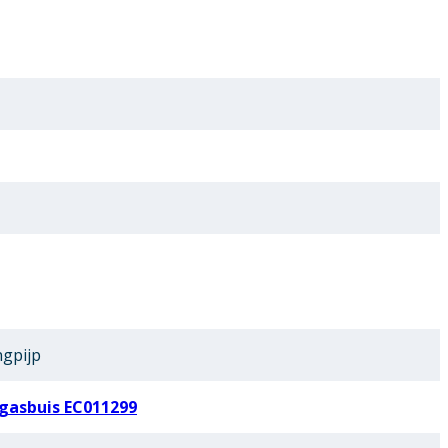
ngpijp
gasbuis EC011299