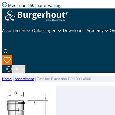
Meer dan 150 jaar ervaring
Assortiment
Oplossingen
Downloads
Academy
Ov
Taal
Home
|
Assortiment
|
Twinline Extension PP 100 L=500