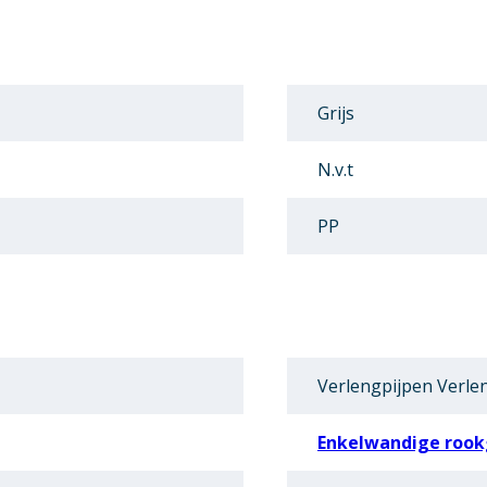
Grijs
N.v.t
PP
Verlengpijpen Verle
Enkelwandige rook