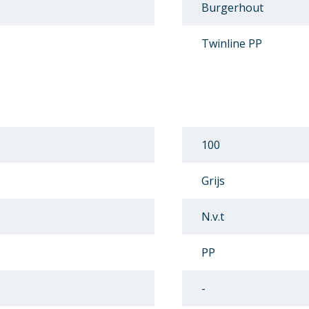
Burgerhout
Twinline PP
100
Grijs
N.v.t
PP
-