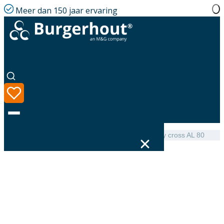
Meer dan 150 jaar ervaring
Home
|
Assortiment
|
Burgerhout Flexline Assembly cross AL 80
Taal
Assortiment
Oplossingen