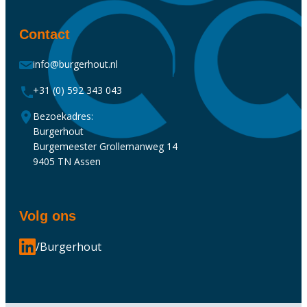
Contact
info@burgerhout.nl
+31 (0) 592 343 043
Bezoekadres:
Burgerhout
Burgemeester Grollemanweg 14
9405 TN Assen
Volg ons
/Burgerhout