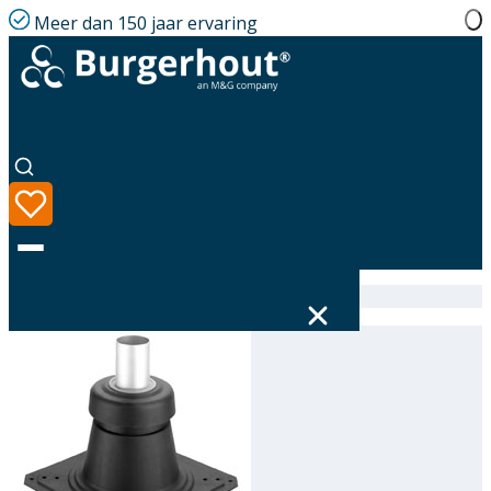
Meer dan 150 jaar ervaring
Home
|
Assortiment
|
Flexline Chimney cap PP 80
Taal
Assortiment
Oplossingen