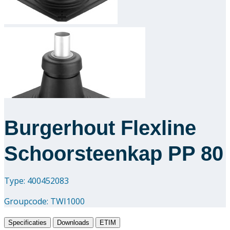
Downloads
Academy
Over ons
Contact
Burgerhout Flexline
Schoorsteenkap PP 80
Type: 400452083
Groupcode:
TWI1000
Specificaties
Downloads
ETIM