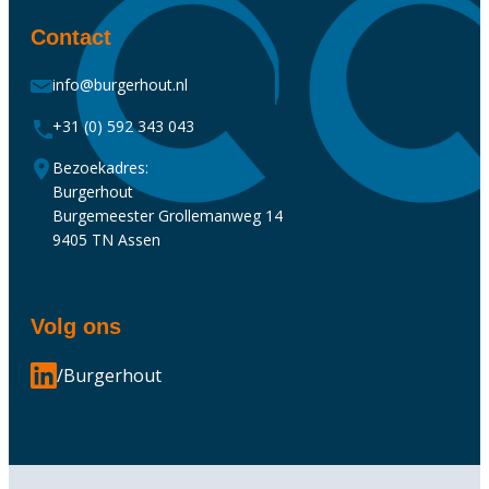
Contact
info@burgerhout.nl
+31 (0) 592 343 043
Bezoekadres:
Burgerhout
Burgemeester Grollemanweg 14
9405 TN Assen
Volg ons
/Burgerhout