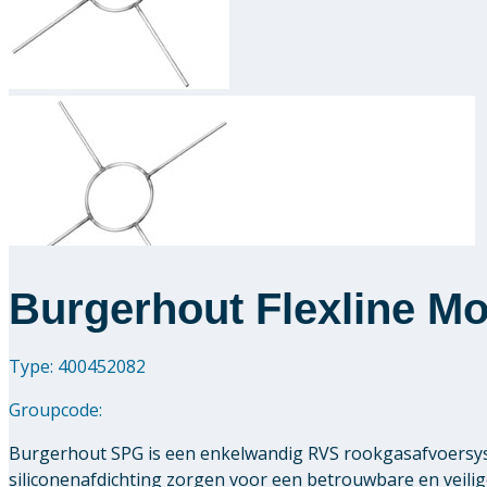
Burgerhout Flexline M
Type: 400452082
Groupcode:
Burgerhout SPG is een enkelwandig RVS rookgasafvoersys
siliconenafdichting zorgen voor een betrouwbare en veili