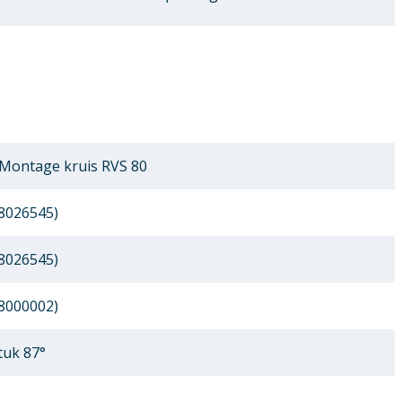
 Montage kruis RVS 80
8026545)
8026545)
8000002)
tuk 87°