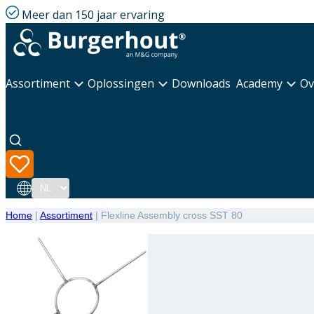
Meer dan 150 jaar ervaring
Assortiment
Oplossingen
Downloads
Academy
Ov
Taal
Home
|
Assortiment
|
Flexline Assembly cross SST 80