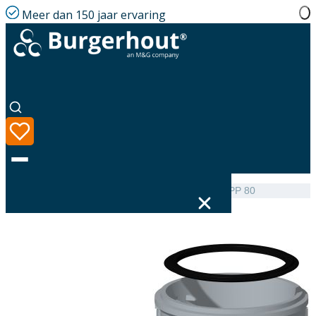
Meer dan 150 jaar ervaring
Home
|
Assortiment
|
Flexline Adaptor Flex – Flex PP 80
Taal
Assortiment
Oplossingen