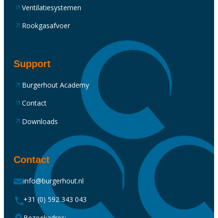
Ventilatiesystemen
Rookgasafvoer
Support
Burgerhout Academy
Contact
Downloads
Contact
info@burgerhout.nl
+31 (0) 592 343 043
Bezoekadres: