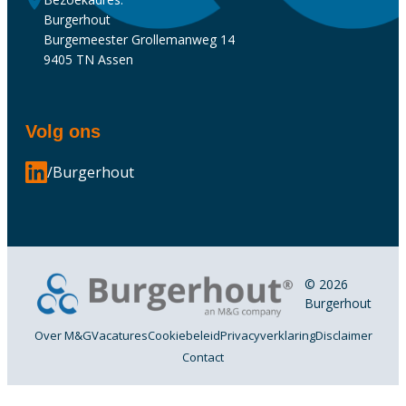
Burgerhout
Burgemeester Grollemanweg 14
9405 TN Assen
Volg ons
/Burgerhout
© 2026
Burgerhout
Over M&G
Vacatures
Cookiebeleid
Privacyverklaring
Disclaimer
Contact