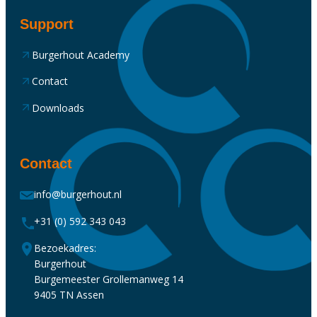
Support
Burgerhout Academy
Contact
Downloads
Contact
info@burgerhout.nl
+31 (0) 592 343 043
Bezoekadres:
Burgerhout
Burgemeester Grollemanweg 14
9405 TN Assen