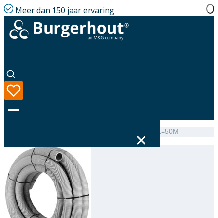
Meer dan 150 jaar ervaring
Home
|
Assortiment
|
Flexline Flexible pipe PP 80 L=50M
Taal
Assortiment
Oplossingen