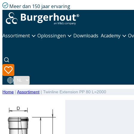
Meer dan 150 jaar ervaring
Assortiment
Oplossingen
Downloads
Academy
Ov
Taal
Home
|
Assortiment
|
Twinline Extension PP 80 L=2000