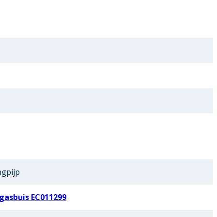
ngpijp
gasbuis EC011299