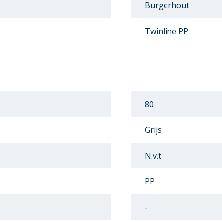
Burgerhout
Twinline PP
80
Grijs
N.v.t
PP
-