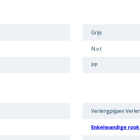
Grijs
N.v.t
PP
Verlengpijpen Verle
Enkelwandige rook