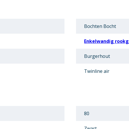
Bochten Bocht
Enkelwandig rookga
Burgerhout
Twinline air
80
Zwart