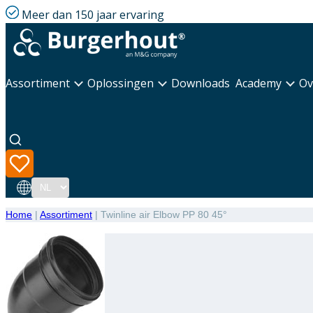
Meer dan 150 jaar ervaring
Assortiment
Oplossingen
Downloads
Academy
Ov
Taal
Home
|
Assortiment
|
Twinline air Elbow PP 80 45°