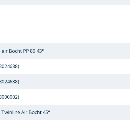
 air Bocht PP 80 43°
8024688)
8024688)
8000002)
Twinline Air Bocht 45°