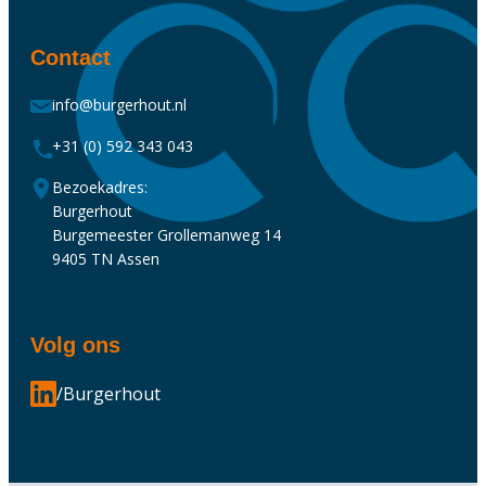
Contact
info@burgerhout.nl
+31 (0) 592 343 043
Bezoekadres:
Burgerhout
Burgemeester Grollemanweg 14
9405 TN Assen
Volg ons
/Burgerhout