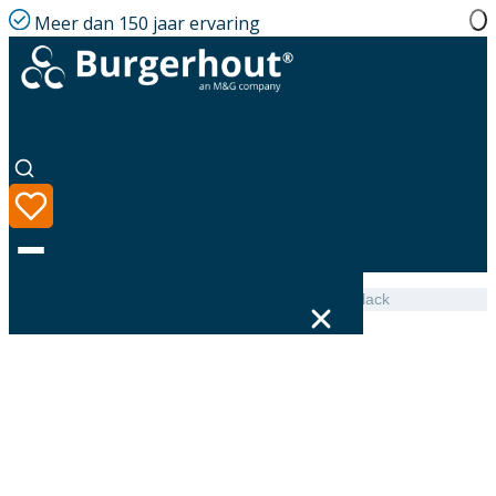
Meer dan 150 jaar ervaring
Home
|
Assortiment
|
Flexline Gasket EPDM 130 Black
Taal
Assortiment
Oplossingen