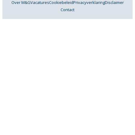
Over M&G
Vacatures
Cookiebeleid
Privacyverklaring
Disclaimer
Contact