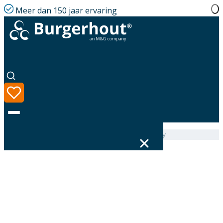
Meer dan 150 jaar ervaring
Home
|
Assortiment
|
Twinline air Seal TPE 80 Grey
Taal
Assortiment
Oplossingen